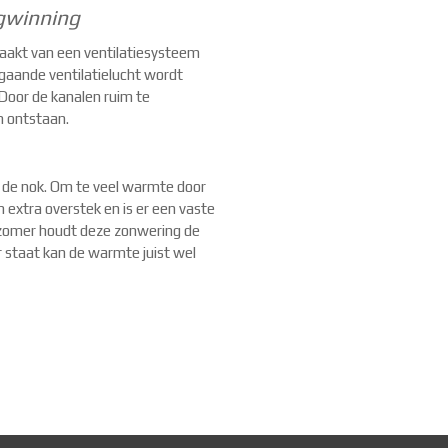
gwinning
aakt van een ventilatiesysteem
aande ventilatielucht wordt
Door de kanalen ruim te
m ontstaan.
n de nok. Om te veel warmte door
 extra overstek en is er een vaste
 zomer houdt deze zonwering de
r staat kan de warmte juist wel