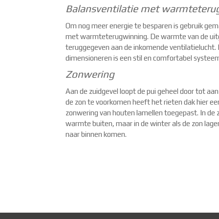
Balansventilatie met warmteteru
Om nog meer energie te besparen is gebruik gem
met warmteterugwinning. De warmte van de uitg
teruggegeven aan de inkomende ventilatielucht. 
dimensioneren is een stil en comfortabel systee
Zonwering
Aan de zuidgevel loopt de pui geheel door tot aa
de zon te voorkomen heeft het rieten dak hier een
zonwering van houten lamellen toegepast. In de
warmte buiten, maar in de winter als de zon lage
naar binnen komen.