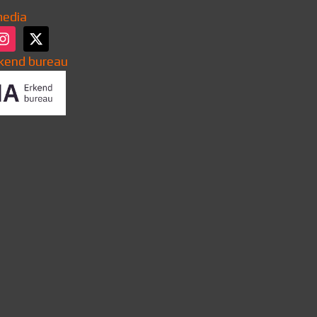
media
kend bureau