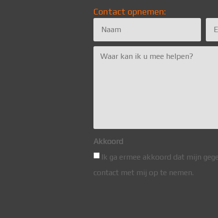
Contact opnemen:
Akkoord
Ik ga ermee akkoord dat mijn ge
contact met mij op te nemen.