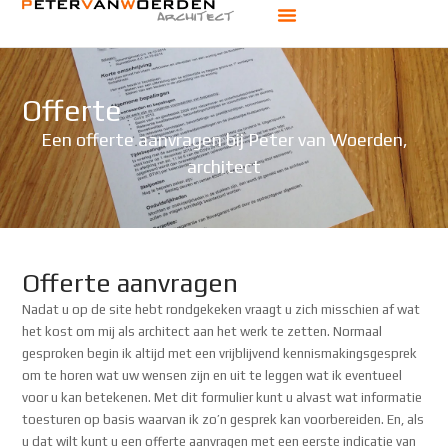
Offerte aanvragen
Adres en contact
Offerte
Een offerte aanvragen bij Peter van Woerden,
architect
Offerte aanvragen
Nadat u op de site hebt rondgekeken vraagt u zich misschien af wat
het kost om mij als architect aan het werk te zetten. Normaal
gesproken begin ik altijd met een vrijblijvend kennismakingsgesprek
om te horen wat uw wensen zijn en uit te leggen wat ik eventueel
voor u kan betekenen. Met dit formulier kunt u alvast wat informatie
toesturen op basis waarvan ik zo’n gesprek kan voorbereiden. En, als
u dat wilt kunt u een offerte aanvragen met een eerste indicatie van