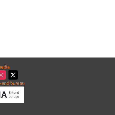
media
kend bureau